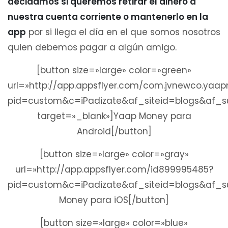
decidamos si queremos retirar el dinero a
nuestra cuenta corriente o mantenerlo en la
app
por si llega el día en el que somos nosotros
quien debemos pagar a algún amigo.
[button size=»large» color=»green»
url=»http://app.appsflyer.com/com.jvnewco.yaa
pid=custom&c=iPadizate&af_siteid=blogs&af
target=»_blank»]Yaap Money para
Android[/button]
[button size=»large» color=»gray»
url=»http://app.appsflyer.com/id899995485?
pid=custom&c=iPadizate&af_siteid=blogs&af_
Money para iOS[/button]
[button size=»large» color=»blue»