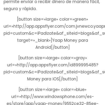
permite enviar o recibir dinero de manera fácil,
segura y rápida.
[button size=»large» color=»green»
url=»http://app.appsflyer.com/com.jvnewco.yaa
pid=custom&c=iPadizate&af_siteid=blogs&af
target=»_blank»]Yaap Money para
Android[/button]
[button size=»large» color=»gray»
url=»http://app.appsflyer.com/id899995485?
pid=custom&c=iPadizate&af_siteid=blogs&af_
Money para iOS[/button]
[button size=»large» color=»blue»
url=»http://www.windowsphone.com/es-
es/store/app/yaap-money/9552ce32-85ee-