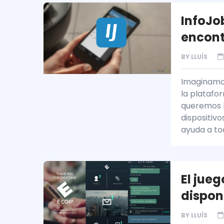
InfoJo
encont
BY
LLUÍS
Imaginamos
la platafo
queremos h
dispositiv
ayuda a to
El jueg
dispon
BY
LLUÍS