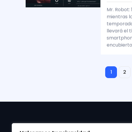
Mr. Robot: 
mientras l
temporada 
llevará el 
smartphone
encubiert
1
2