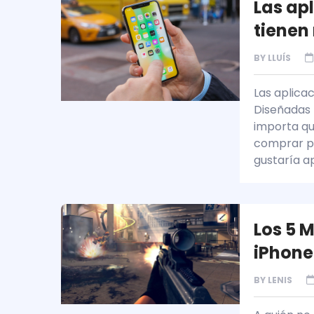
Las ap
tienen
BY
LLUÍS
Las aplicac
Diseñadas 
importa qu
comprar po
gustaría a
Los 5 
iPhone
BY
LENIS