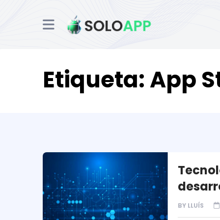
Etiqueta:
App S
Tecnol
desarr
BY
LLUÍS