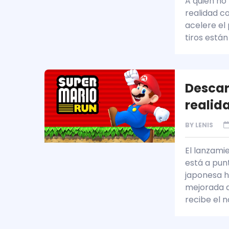
A quién no
realidad c
acelere el 
tiros está
Descar
realid
BY
LENIS
El lanzami
está a pun
japonesa h
mejorada d
recibe el 