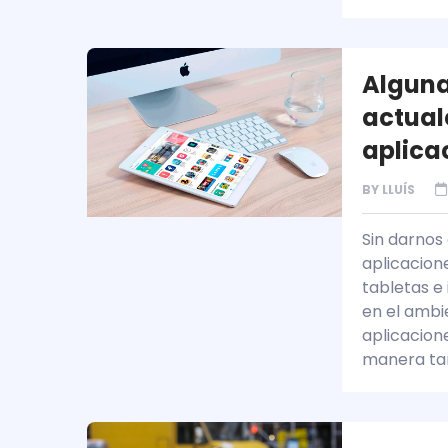
Alguna
actuale
aplica
BY
LLUÍS
Sin darnos
aplicacion
tabletas e
en el ambie
aplicacione
manera ta