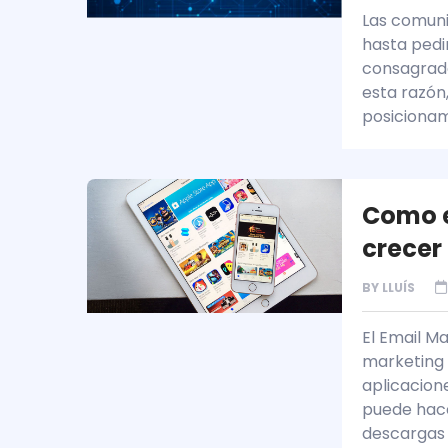
Las comunic
hasta pedi
consagrado 
esta razón,
posiciona
Como e
crecer
BY
LLUÍS
El Email M
marketing 
aplicacion
puede hace
descargas 