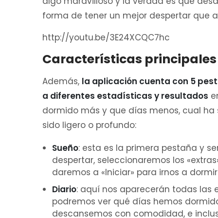
algo maravilloso y la verdad es que des
forma de tener un mejor despertar que a
http://youtu.be/3E24XCQC7hc
Características principales
Además,
la aplicación cuenta con 5 pe
a diferentes estadísticas y resultados
en
dormido más y que días menos, cual ha si
sido ligero o profundo:
Sueño
: esta es la primera pestaña y 
despertar, seleccionaremos los «extras
daremos a «Iniciar» para irnos a dormir
Diario
: aquí nos aparecerán todas las e
podremos ver qué días hemos dormido
descansemos con comodidad, e inclus