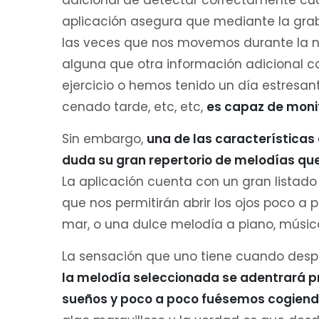
adicional de detectar correctamente cuál
aplicación asegura que mediante la grab
las veces que nos movemos durante la no
alguna que otra información adicional c
ejercicio o hemos tenido un día estresan
cenado tarde, etc, etc,
es capaz de moni
Sin embargo,
una de las características
duda su gran repertorio de melodías q
La aplicación cuenta con un gran lista
que nos permitirán abrir los ojos poco 
mar, o una dulce melodía a piano, músi
La sensación que uno tiene cuando despi
la melodía seleccionada se adentrará 
sueños y poco a poco fuésemos cogiendo