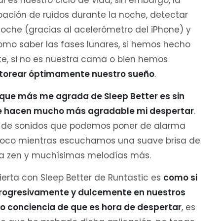
 es nuestro ciclo de vida, sin embargo, la
ación de ruidos durante la noche, detectar
che (gracias al acelerómetro del iPhone) y
omo saber las fases lunares, si hemos hecho
te, si no es nuestra cama o bien hemos
torear óptimamente nuestro sueño
.
 que más me agrada de Sleep Better es sin
ue hacen mucho más agradable mi despertar
.
do de sonidos que podemos poner de alarma
a poco mientras escuchamos una suave brisa de
ca zen y muchísimas melodías más.
erta con Sleep Better de Runtastic es
como si
progresivamente y dulcemente en nuestros
 conciencia de que es hora de despertar
, es