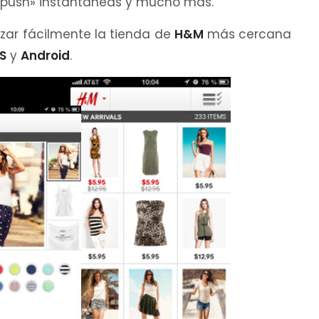
 «push» instantáneas y mucho más.
izar fácilmente la tienda de
H&M
más cercana
S
y
Android
.