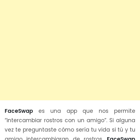
FaceSwap
es una app que nos permite
“intercambiar rostros con un amigo”. Si alguna
vez te preguntaste cómo sería tu vida si tú y tu
amigo intercambiaran de rostros,
FaceSwap