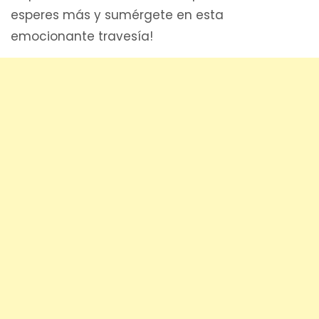
esperes más y sumérgete en esta
emocionante travesía!