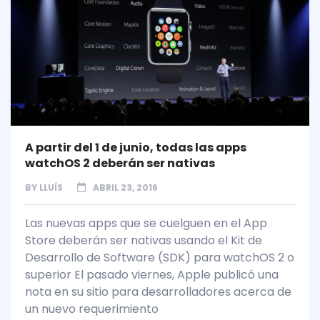
A partir del 1 de junio, todas las apps
watchOS 2 deberán ser nativas
BY
LLUÍS
ABRIL 23, 2016
Las nuevas apps que se cuelguen en el App
Store deberán ser nativas usando el Kit de
Desarrollo de Software (SDK) para watchOS 2 o
superior El pasado viernes, Apple publicó una
nota en su sitio para desarrolladores acerca de
un nuevo requerimiento