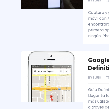
BY
LLUÍS
Captura y 
móvil con 
encontrará
primera ap
ningún iPh
Google
Defini
BY
LLUÍS
Guía Defin
Llegar La 
más utiliza
a través de