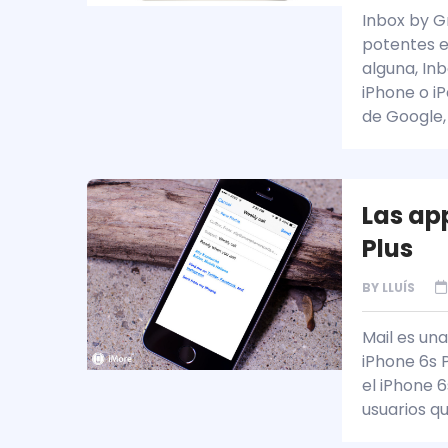
Inbox by G
potentes e
alguna, Inb
iPhone o i
de Google,
Las ap
Plus
BY
LLUÍS
Mail es una
iPhone 6s 
el iPhone 6
usuarios q