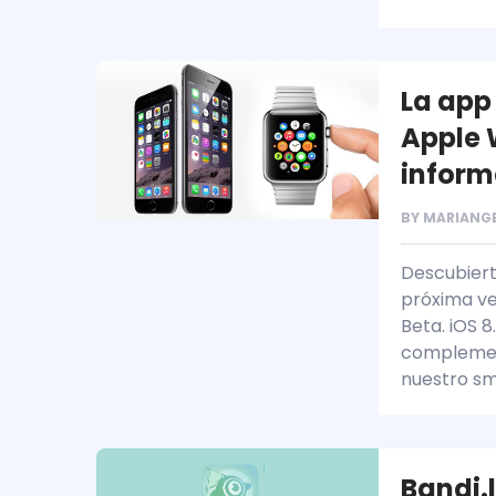
La app
Apple 
inform
BY
MARIANG
Descubiert
próxima ve
Beta. iOS 8
complemen
nuestro sm
Bandi.