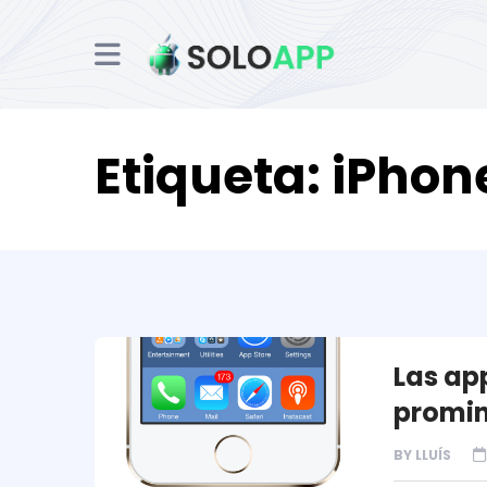
Etiqueta:
iPhon
Las ap
promin
BY
LLUÍS