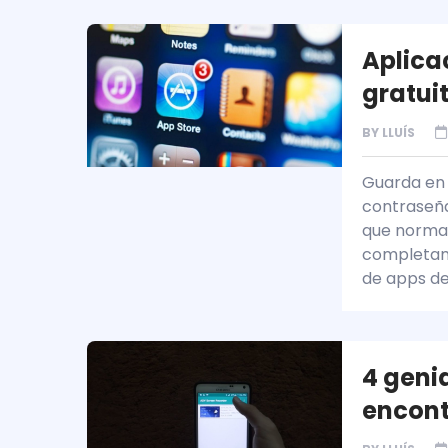
Aplica
gratui
BY
LLUÍS
Guarda en 
contraseña 
que normal
completame
de apps de
4 geni
encont