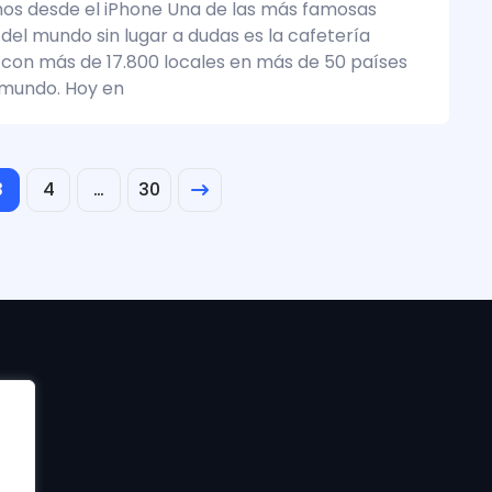
os desde el iPhone Una de las más famosas
 del mundo sin lugar a dudas es la cafetería
 con más de 17.800 locales en más de 50 países
 mundo. Hoy en
3
4
…
30