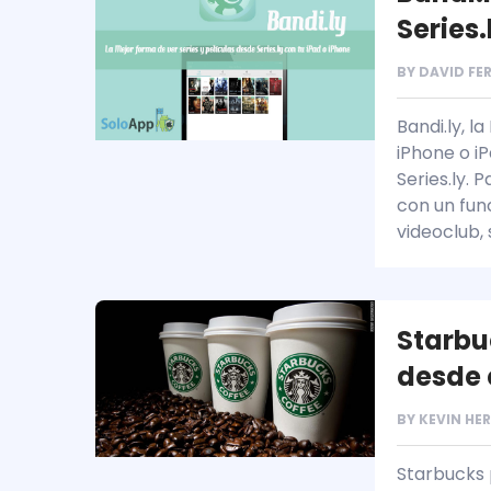
Series.
BY
DAVID FE
Bandi.ly, l
iPhone o i
Series.ly.
con un fun
videoclub, 
Starbu
desde 
BY
KEVIN HE
Starbucks 