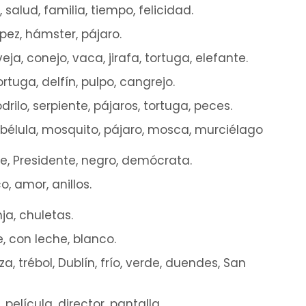
 salud, familia, tiempo, felicidad.
 pez, hámster, pájaro.
veja, conejo, vaca, jirafa, tortuga, elefante.
tortuga, delfín, pulpo, cangrejo.
drilo, serpiente, pájaros, tortuga, peces.
libélula, mosquito, pájaro, mosca, murciélago
le, Presidente, negro, demócrata.
o, amor, anillos.
nja, chuletas.
e, con leche, blanco.
za, trébol, Dublín, frío, verde, duendes, San
 película, director, pantalla.