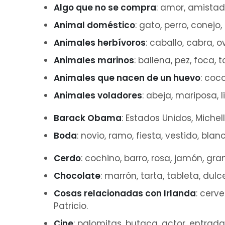
Algo que no se compra
: amor, amistad,
Animal doméstico
: gato, perro, conejo,
Animales herbívoros
: caballo, cabra, o
Animales marinos
: ballena, pez, foca, 
Animales que nacen de un huevo
: coco
Animales voladores
: abeja, mariposa, 
Barack Obama
: Estados Unidos, Michel
Boda
: novio, ramo, fiesta, vestido, blanc
Cerdo
: cochino, barro, rosa, jamón, gra
Chocolate
: marrón, tarta, tableta, dulc
Cosas relacionadas con Irlanda
: cerve
Patricio.
Cine
: palomitas, butaca, actor, entrada,