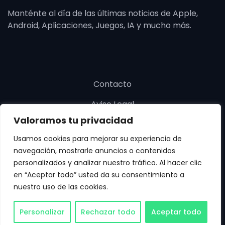
Manténte al día de las últimas noticias de Apple,
Android, Aplicaciones, Juegos, IA y mucho más.
Contacto
Aviso Legal
Valoramos tu privacidad
Política de cookies
Usamos cookies para mejorar su experiencia de
Política de privacidad
navegación, mostrarle anuncios o contenidos
personalizados y analizar nuestro tráfico. Al hacer clic
en “Aceptar todo” usted da su consentimiento a
nuestro uso de las cookies.
Copyright © SoloApp 2025. Todos los derechos
Personalizar
Rechazar todo
Aceptar todo
reservados.