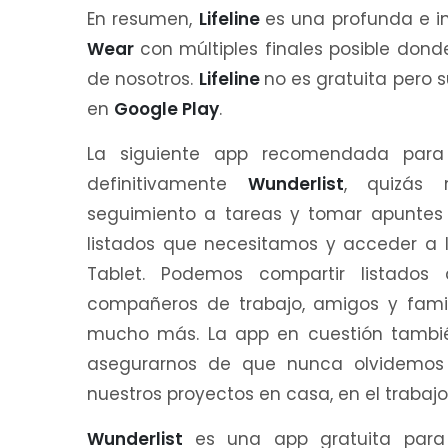
En resumen,
Lifeline
es una profunda e i
Wear
con múltiples finales posible don
de nosotros.
Lifeline
no es gratuita pero 
en
Google Play
.
La siguiente app recomendada par
definitivamente
Wunderlist
, quizás 
seguimiento a tareas y tomar apuntes
listados que necesitamos y acceder a 
Tablet. Podemos compartir listados
compañeros de trabajo, amigos y famili
mucho más. La app en cuestión también
asegurarnos de que nunca olvidemos f
nuestros proyectos en casa, en el traba
Wunderlist
es una app gratuita par