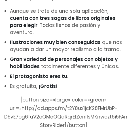
Aunque se trate de una sola aplicación,
cuenta con tres sagas de libros originales
para elegir
. Todos llenos de pasión y
aventura.
Ilustraciones muy bien conseguidas
que nos
ayudan a dar un mayor realismo a la trama.
Gran variedad de personajes con objetos y
habilidades
totalmente diferentes y únicas.
El protagonista eres tu
.
Es gratuita,
¡Gratis!
[button size=»large» color=»green»
url=»http://ad.apps.fm/t2Y8ux1jcK28FMrUbP-
D5vE7og6fuV2oOMeOQdRqrE1Zcni1sMKnwczt6i5F
StoryRider[/button]