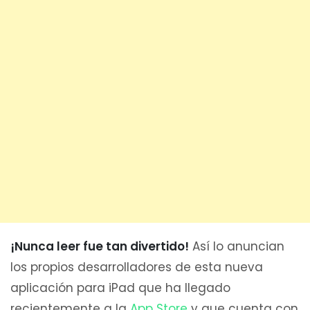
¡Nunca leer fue tan divertido!
Así lo anuncian
los propios desarrolladores de esta nueva
aplicación para iPad que ha llegado
recientemente a la
App Store
y que cuenta con