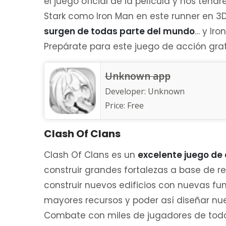
el juego oficial de la película y nos tend
Stark como Iron Man en este runner en 3
surgen de todas parte del mundo
… y Iro
Prepárate para este juego de acción grat
Unknown app
Developer:
Unknown
Price:
Free
Clash Of Clans
Clash Of Clans es un
excelente juego de 
construir grandes fortalezas a base de re
construir nuevos edificios con nuevas 
mayores recursos y poder así diseñar nue
Combate con miles de jugadores de todo