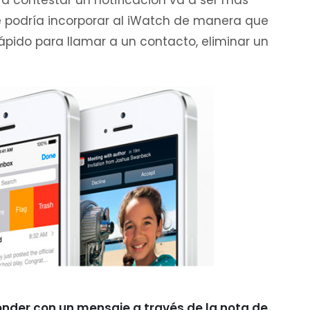
ra contestar un notificación va a ser más
se podría incorporar al iWatch de manera que
pido para llamar a un contacto, eliminar un
nder con un mensaje a través de la nota de