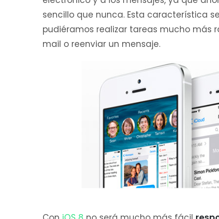
electrónico y a los mensajes, ya que aho
sencillo que nunca. Esta característica 
pudiéramos realizar tareas mucho más rá
mail o reenviar un mensaje.
Con
iOS 8
no será mucho más fácil
respo