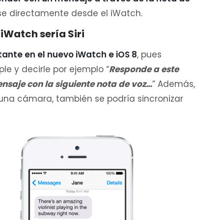
arse directamente desde el iWatch.
 iWatch sería Siri
ante en el nuevo iWatch e iOS 8
, pues
e y decirle por ejemplo “
Responde a este
nsaje con la siguiente nota de voz…
” Además,
 una cámara, también se podría sincronizar