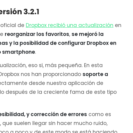
rsión 3.2.1
oficial de
Dropbox recibió una actualización
en
de
reorganizar los favoritos
,
se mejoró la
as y la posibilidad de configurar Dropbo
x en
ro smartphone
.
ualización, eso si, más pequeña. En esta
e Dropbox nos han proporcionado
soporte a
irectamente desde nuestra aplicación de
do después de la creciente fama de este tipo
ibilidad, y corrección de errores
como es
, que suelen llegar sin hacer mucho ruido,
oco a poco y de este modo se está haciendo