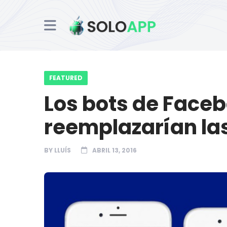
FEATURED
Los bots de Face
reemplazarían las
BY
LLUÍS
ABRIL 13, 2016