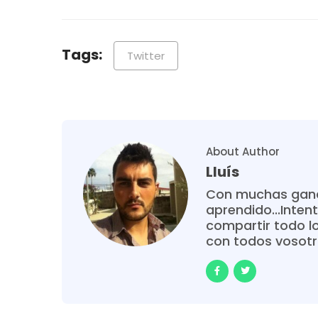
Tags:
Twitter
About Author
Lluís
Con muchas gana
aprendido...Intent
compartir todo l
con todos vosot