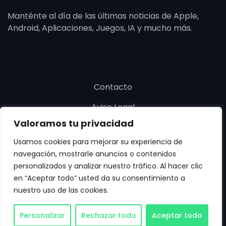
Manténte al día de las últimas noticias de Apple,
Android, Aplicaciones, Juegos, IA y mucho más.
Contacto
Aviso Legal
Valoramos tu privacidad
Política de cookies
Usamos cookies para mejorar su experiencia de
Política de privacidad
navegación, mostrarle anuncios o contenidos
personalizados y analizar nuestro tráfico. Al hacer clic
en “Aceptar todo” usted da su consentimiento a
nuestro uso de las cookies.
Copyright © SoloApp 2025. Todos los derechos
Personalizar
Rechazar todo
Aceptar todo
reservados.