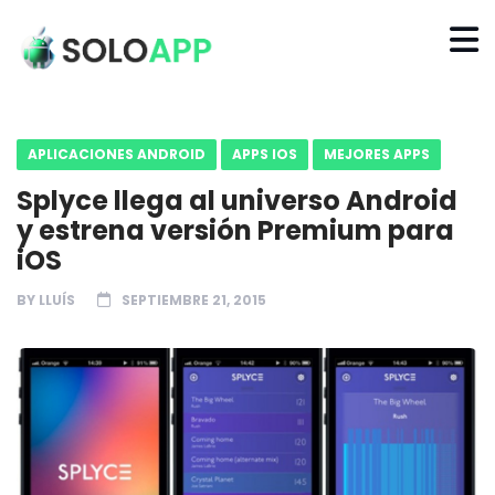
APLICACIONES ANDROID
APPS IOS
MEJORES APPS
Splyce llega al universo Android
y estrena versión Premium para
iOS
BY
LLUÍS
SEPTIEMBRE 21, 2015