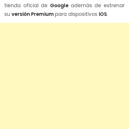
tienda oficial de
Google
además de estrenar
su
versión Premium
para dispositivos
iOS
.