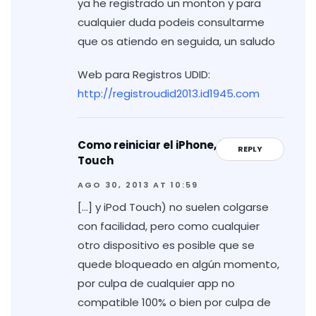
ya he registrado un monton y para
cualquier duda podeis consultarme
que os atiendo en seguida, un saludo
Web para Registros UDID:
http://registroudid2013.id1945.com
Como reiniciar el iPhone, iPad y iPod
REPLY
Touch
AGO 30, 2013 AT 10:59
[…] y iPod Touch) no suelen colgarse
con facilidad, pero como cualquier
otro dispositivo es posible que se
quede bloqueado en algún momento,
por culpa de cualquier app no
compatible 100% o bien por culpa de