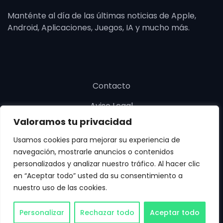
Manténte al día de las últimas noticias de Apple,
Android, Aplicaciones, Juegos, IA y mucho más.
Contacto
Aviso Legal
Valoramos tu privacidad
Política de cookies
Usamos cookies para mejorar su experiencia de
Política de privacidad
navegación, mostrarle anuncios o contenidos
personalizados y analizar nuestro tráfico. Al hacer clic
en “Aceptar todo” usted da su consentimiento a
nuestro uso de las cookies.
Copyright © SoloApp 2025. Todos los derechos
Personalizar
Rechazar todo
Aceptar todo
reservados.