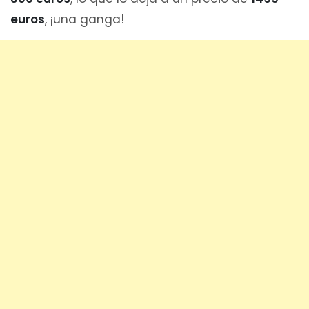
euros
, ¡una ganga!