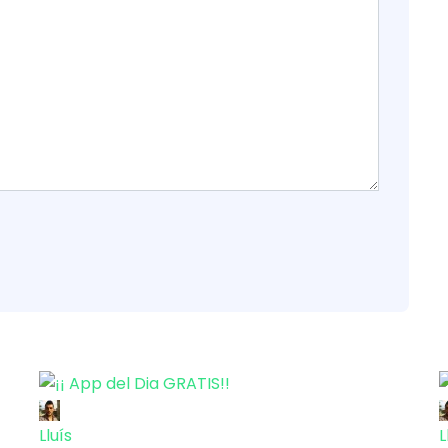
Lluís
L