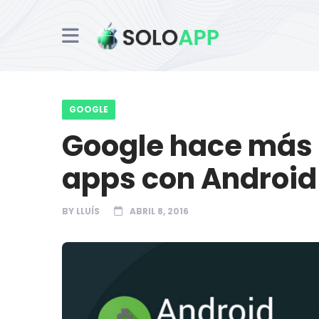
GOOGLE
Google hace más f
apps con Android 
BY
LLUÍS
ABRIL 8, 2016