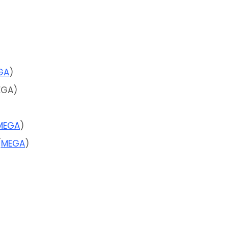
GA
)
EGA)
MEGA
)
(
MEGA
)