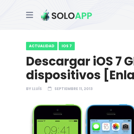
ACTUALIDAD
IOS 7
Descargar iOS 7 G
dispositivos [Enl
BY
LLUÍS
SEPTIEMBRE 11, 2013