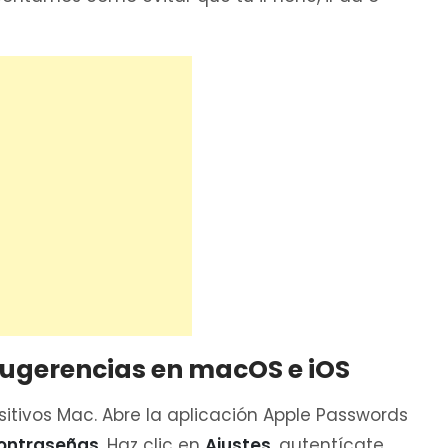
sugerencias en macOS e iOS
sitivos Mac. Abre la aplicación Apple Passwords
ontraseñas
. Haz clic en
Ajustes
, autentícate