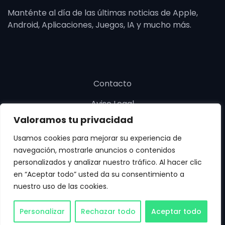
Manténte al día de las últimas noticias de Apple,
Android, Aplicaciones, Juegos, IA y mucho más.
Contacto
Aviso Legal
Valoramos tu privacidad
Política de cookies
Usamos cookies para mejorar su experiencia de
Política de privacidad
navegación, mostrarle anuncios o contenidos
personalizados y analizar nuestro tráfico. Al hacer clic
en “Aceptar todo” usted da su consentimiento a
nuestro uso de las cookies.
Copyright © SoloApp 2025. Todos los derechos
Personalizar
Rechazar todo
Aceptar todo
reservados.