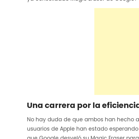
Una carrera por la eficienci
No hay duda de que ambos han hecho ava
usuarios de Apple han estado esperando
que Google desveló su Magic Eraser para l