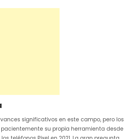
a
nces significativos en este campo, pero los
 pacientemente su propia herramienta desde
os teléfonos Pixel en 2021. La gran pregunta