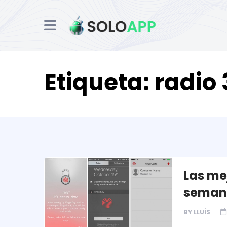
Etiqueta:
radio 
Las me
seman
BY
LLUÍS