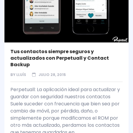
Tus contactos siempre seguros y
actualizados con Perpetuall y Contact
Backup
BY
LLUÍS
JULIO 28, 2015
Perpetuall: La aplicación ideal para actualizar y
guardar con seguridad nuestros contactos
Suele suceder con frecuencia que bien sea por
cambio de móvil, por pérdida, daño, o
simplemente porque modificamos el ROM por
otro más actualizado, perdamos los contactos
que tenemos guardados en