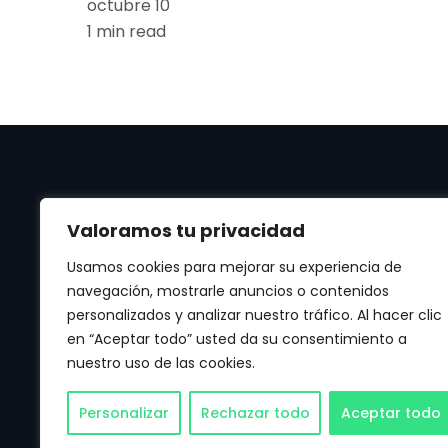
octubre 10
1 min read
Valoramos tu privacidad
Usamos cookies para mejorar su experiencia de
navegación, mostrarle anuncios o contenidos
personalizados y analizar nuestro tráfico. Al hacer clic
Manténte al día de las últimas noticias de
en “Aceptar todo” usted da su consentimiento a
Apple, Android, Aplicaciones, Juegos, IA y
nuestro uso de las cookies.
mucho más.
Personalizar
Rechazar todo
Aceptar todo