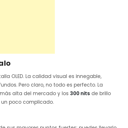
alo
lla OLED. La calidad visual es innegable,
undos. Pero claro, no todo es perfecto. La
 más alta del mercado y los
300 nits
de brillo
ea un poco complicado.
 de sus mayores puntos fuertes; puedes llevarlo