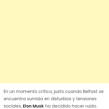
En un momento crítico, justo cuando Belfast se
encuentra sumida en disturbios y tensiones
sociales,
Elon Musk
ha decidido hacer ruido.