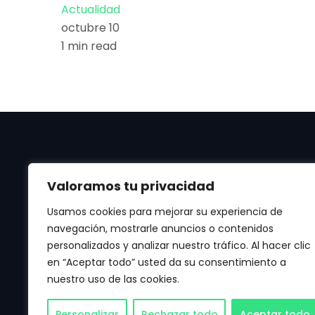
Actualidad
octubre 10
1 min read
Valoramos tu privacidad
Usamos cookies para mejorar su experiencia de
navegación, mostrarle anuncios o contenidos
personalizados y analizar nuestro tráfico. Al hacer clic
Manténte al día de las últimas noticias de
en “Aceptar todo” usted da su consentimiento a
Apple, Android, Aplicaciones, Juegos, IA y
nuestro uso de las cookies.
mucho más.
Personalizar
Rechazar todo
Aceptar todo