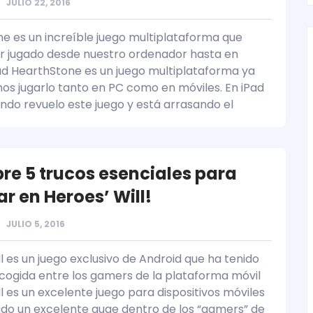
JULIO 22, 2016
e es un increíble juego multiplataforma que
r jugado desde nuestro ordenador hasta en
ad HearthStone es un juego multiplataforma ya
s jugarlo tanto en PC como en móviles. En iPad
ndo revuelo este juego y está arrasando el
re 5 trucos esenciales para
r en Heroes’ Will!
JULIO 5, 2016
l es un juego exclusivo de Android que ha tenido
cogida entre los gamers de la plataforma móvil
l es un excelente juego para dispositivos móviles
ido un excelente auge dentro de los “gamers” de