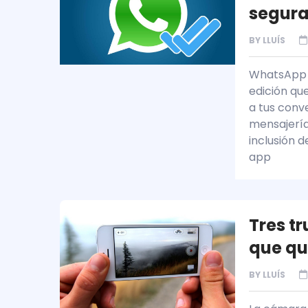
segur
BY
LLUÍS
WhatsApp y
edición qu
a tus con
mensajería
inclusión 
app
Tres t
que qu
BY
LLUÍS