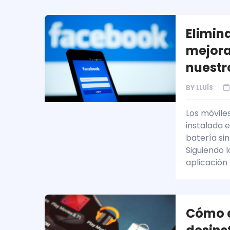
Elimin
mejora
nuestr
BY
LLUÍS
Los móvile
instalada 
batería si
Siguiendo l
aplicación
Cómo e