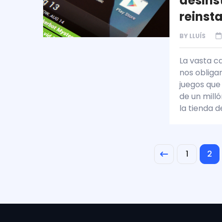
desins
reinsta
BY
LLUÍS
La vasta c
nos obliga
juegos que
de un mill
la tienda 
1
2