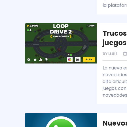
la platafo
Trucos 
juegos
BY
LLUÍS
La nueva e
novedades
alta dificu
juegos con
novedade
Nuevos