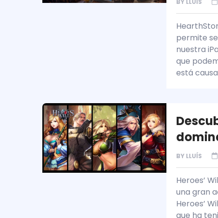
BY
LLUÍS
HearthSton
permite se
nuestra iP
que podemo
está causa
Descub
domina
BY
LLUÍS
Heroes’ Wil
una gran a
Heroes’ Wil
que ha ten