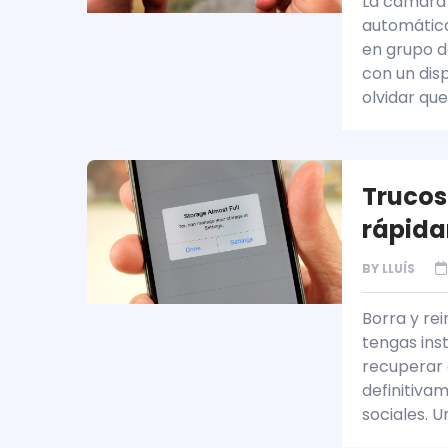
La cámara 
automática
en grupo d
con un dis
olvidar qu
Trucos
rápida
BY
LLUÍS
Borra y rei
tengas ins
recuperar 
definitiva
sociales. U