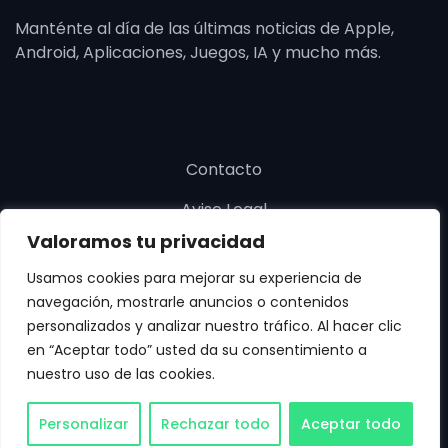
Manténte al día de las últimas noticias de Apple,
Android, Aplicaciones, Juegos, IA y mucho más.
Contacto
Aviso Legal
Valoramos tu privacidad
Política de cookies
Usamos cookies para mejorar su experiencia de
Política de privacidad
navegación, mostrarle anuncios o contenidos
personalizados y analizar nuestro tráfico. Al hacer clic
en “Aceptar todo” usted da su consentimiento a
nuestro uso de las cookies.
Copyright © SoloApp 2025. Todos los derechos
Personalizar
Rechazar todo
Aceptar todo
reservados.