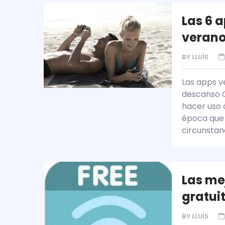
Las 6 
veran
BY
LLUÍS
Las apps v
descanso C
hacer uso d
época que 
circunsta
Las me
gratui
BY
LLUÍS