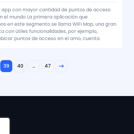
a app con mayor cantidad de puntos de acceso
en el mundo La primera aplicación que
s en este segmento se llama WiFi Map, una gran
a con útiles funcionalidades, por ejemplo,
icar puntos de acceso en el amo, cuenta
39
40
…
47