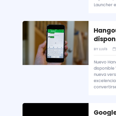
Launcher e
Hangou
dispon
BY
LLUÍS
Nuevo Hang
disponible
nueva vers
excelencia
convertirs
Google