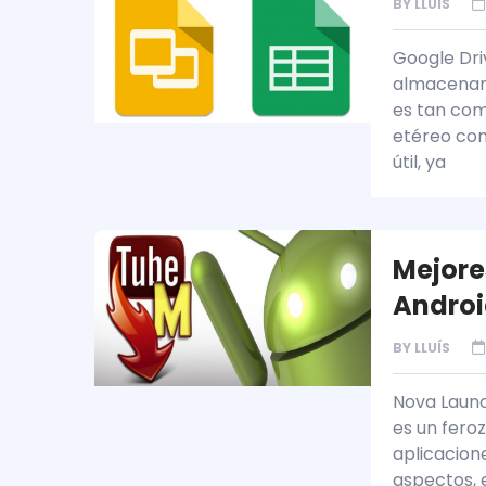
BY
LLUÍS
Google Dri
almacenam
es tan com
etéreo com
útil, ya
Mejore
Andro
BY
LLUÍS
Nova Launc
es un fero
aplicacion
aspectos, e