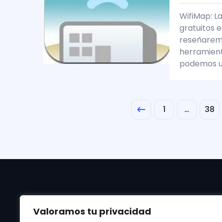
WifiMap: L
gratuitos 
reseñaremo
herramient
podemos ub
1
…
38
Valoramos tu privacidad