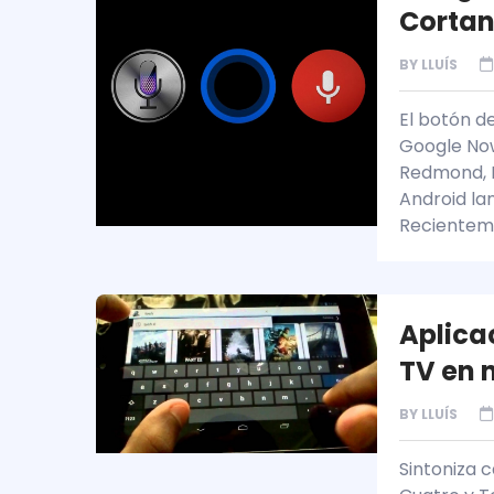
Cortan
BY
LLUÍS
El botón d
Google Now
Redmond, M
Android la
Recienteme
Aplica
TV en 
BY
LLUÍS
Sintoniza 