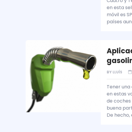
Cuatro y T
en esta se
móvil es S
países aun
Aplica
gasoli
BY
LLUÍS
Tener una 
en estas v
de coches 
buena part
De hecho, 