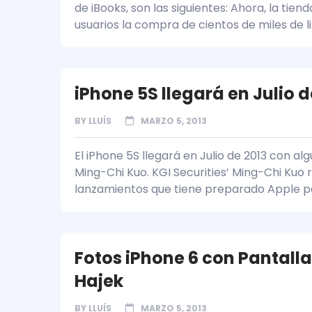
de iBooks, son las siguientes: Ahora, la tie
usuarios la compra de cientos de miles de li
iPhone 5S llegará en Julio
BY
LLUÍS
MARZO 5, 2013
El iPhone 5S llegará en Julio de 2013 con al
Ming-Chi Kuo. KGI Securities’ Ming-Chi Kuo r
lanzamientos que tiene preparado Apple p
Fotos iPhone 6 con Pantall
Hajek
BY
LLUÍS
MARZO 5, 2013