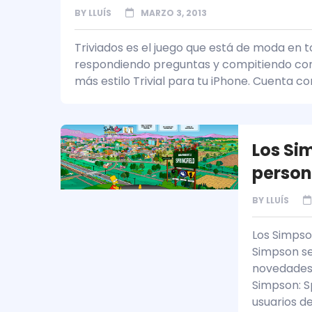
BY
LLUÍS
MARZO 3, 2013
Triviados es el juego que está de moda en to
respondiendo preguntas y compitiendo contr
más estilo Trivial para tu iPhone. Cuenta 
Los Si
person
BY
LLUÍS
Los Simpson
Simpson se
novedades 
Simpson: Sp
usuarios d