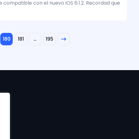
 compatible con el nuevo iOS 6.1.2. Recordad que
180
181
…
195