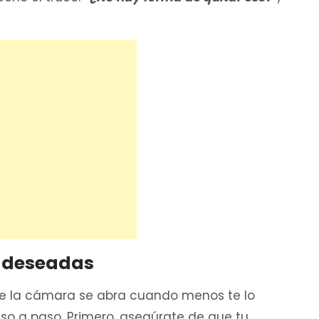
no deseadas
que la cámara se abra cuando menos te lo
so a paso. Primero, asegúrate de que tu