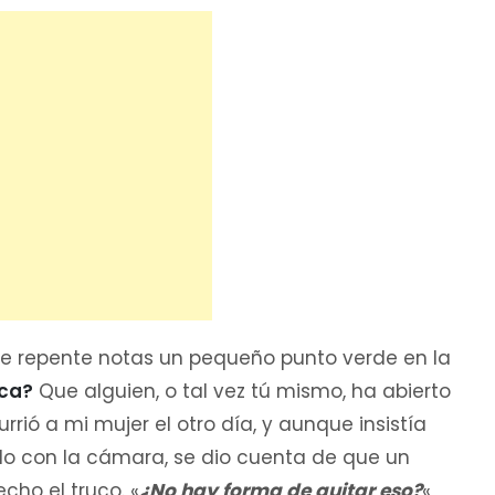
de repente notas un pequeño punto verde en la
ica?
Que alguien, o tal vez tú mismo, ha abierto
rrió a mi mujer el otro día, y aunque insistía
o con la cámara, se dio cuenta de que un
cho el truco. «
¿No hay forma de quitar eso?
«,