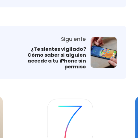
Siguiente
¿Te sientes vigilado?
Cómo saber si alguien
accede a tu iPhone sin
permiso