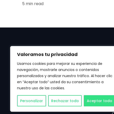
5 min read
Valoramos tu privacidad
Usamos cookies para mejorar su experiencia de
navegación, mostrarle anuncios o contenidos
personalizados y analizar nuestro tráfico. Al hacer clic
Manténte al día de las últimas noticias de
en “Aceptar todo” usted da su consentimiento a
Apple, Android, Aplicaciones, Juegos, IA y
nuestro uso de las cookies.
mucho más.
Personalizar
Rechazar todo
Aceptar todo