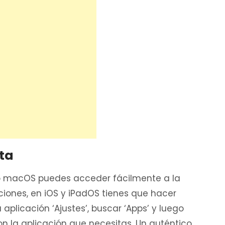
rta
 o macOS puedes acceder fácilmente a la
iones, en iOS y iPadOS tienes que hacer
aplicación ‘Ajustes’, buscar ‘Apps’ y luego
con la aplicación que necesitas. Un auténtico